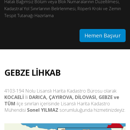
Hatalı Bağımsız Bölüm veya Blok Numaralarının Düzeltilmesi,
Kadastral Yol Sınırlarının Belirlenmesi, Röperli Kroki ve Zemin
Tespit Tutanağı Hazırlama
Hemen Başvur
GEBZE LİHKAB
4103-194 Nolu Lisanslı Harita Kadastro Bürosu olarak
KOCAELİ
İli
DARICA, ÇAYIROVA, DİLOVASI, GEBZE ve
TÜM
ilçe sınırları içerisinde Lisanslı Harita Kadastro
Mühendisi
Sonel YILMAZ
sorumluluğunda hizmetinizdeyiz.