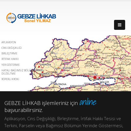
APLİKASYON
CİNS DEĞİŞİKLİĞİ
BİRLEŞTİRME
İRTİFAK HAKKI
YER GÖSTERME
HATALI BAĞIMSIZ BÖLÜM
DÜZELTME
RÖPERLİ KROKİ
online
GEBZE LİHKAB işlemleriniz için
başvurabilirsiniz.
Aplikasyon, Cins Değişikliği, Birleştirme, İrtifak Hakkı Tesisi ve
Terkini, Parselin veya Bağımsız Bölümün Yerinde Göstermesi,